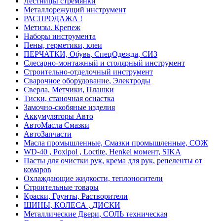
Лестницы стремянки
Металлорежущий инструмент
РАСПРОДАЖА !
Метизы. Крепеж
Наборы инструмента
Пены, герметики, клеи
ПЕРЧАТКИ, Обувь, СпецОдежда, СИЗ
Слесарно-монтажный и столярный инструмент
Строительно-отделочный инструмент
Сварочное оборудование, Электроды
Сверла, Метчики, Плашки
Тиски, станочная оснастка
Замочно-скобяные изделия
Аккумуляторы Авто
АвтоМасла Смазки
АвтоЗапчасти
Масла промышленные, Смазки промышленные, СОЖ
WD-40 , Poxipol , Loctite, Henkel момент, SIKA
Пасты для очистки рук, крема для рук, репеленты от
комаров
Охлаждающие жидкости, теплоносители
Строительные товары
Краски, Грунты, Растворители
ШИНЫ, КОЛЕСА , ДИСКИ
Металлические Двери, СОЛЬ техническая