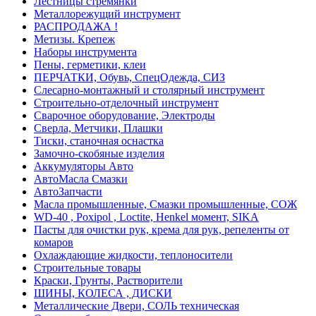
Лестницы стремянки
Металлорежущий инструмент
РАСПРОДАЖА !
Метизы. Крепеж
Наборы инструмента
Пены, герметики, клеи
ПЕРЧАТКИ, Обувь, СпецОдежда, СИЗ
Слесарно-монтажный и столярный инструмент
Строительно-отделочный инструмент
Сварочное оборудование, Электроды
Сверла, Метчики, Плашки
Тиски, станочная оснастка
Замочно-скобяные изделия
Аккумуляторы Авто
АвтоМасла Смазки
АвтоЗапчасти
Масла промышленные, Смазки промышленные, СОЖ
WD-40 , Poxipol , Loctite, Henkel момент, SIKA
Пасты для очистки рук, крема для рук, репеленты от
комаров
Охлаждающие жидкости, теплоносители
Строительные товары
Краски, Грунты, Растворители
ШИНЫ, КОЛЕСА , ДИСКИ
Металлические Двери, СОЛЬ техническая