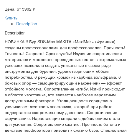
Цена: от
5902
₽
Купить
Description
Description
НОВИНКА!!! Бур SDS-Max MAKITA «MaxiMak» (Франция)
созданы профессионалами для профессионалов. Прочность!
Точность.! Скорость! Срок службы! Изучение сопротивления
материалов и множество проведенных тестов в эктремальных
условиях позволили создать уникальные в своем роде
инструменты для бурения, удовлетворяющим лббым
потребностям. 6 режущих кромок из карбида вольфрама, 6
боковых опор — самоцентрирующий наконечник — эффект
отбойного молотка. Сопротивление изгибу. Изгиб происходит
в облатси хвостовика, что является наиболее вероятным
деструктивным фактором. Утолщающаяся сердцевина
увеличивает жесткость хвостовика, который при работе
подвергается экстремальному давлению. Сопротивление
скручиванию. Нарастающие спирали с добавлением стали
для усиления. Сопротивление сжатию. Прочность бетона и
действие перфоратора приводят к сжатию бура. Специальная