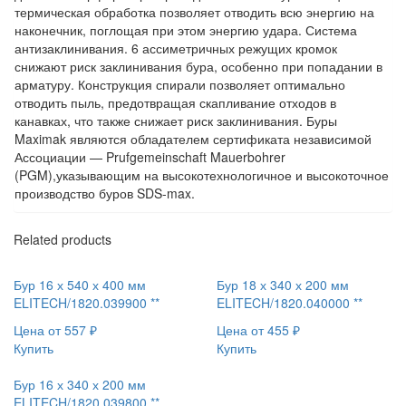
термическая обработка позволяет отводить всю энергию на
наконечник, поглощая при этом энергию удара. Система
антизаклинивания. 6 ассиметричных режущих кромок
снижают риск заклинивания бура, особенно при попадании в
арматуру. Конструкция спирали позволяет оптимально
отводить пыль, предотвращая скапливание отходов в
канавках, что также снижает риск заклинивания. Буры
Maximak являются обладателем сертификата независимой
Ассоциации — Prufgemeinschaft Mauerbohrer
(PGM),указывающим на высокотехнологичное и высокоточное
производство буров SDS-max.
Related products
Бур 16 х 540 х 400 мм
Бур 18 х 340 х 200 мм
ELITECH/1820.039900 **
ELITECH/1820.040000 **
Цена от
557
₽
Цена от
455
₽
Купить
Купить
Бур 16 х 340 х 200 мм
ELITECH/1820.039800 **