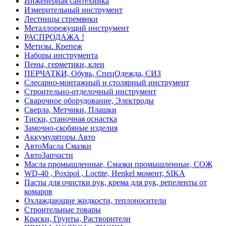
Инженерная сантехника
Измерительный инструмент
Лестницы стремянки
Металлорежущий инструмент
РАСПРОДАЖА !
Метизы. Крепеж
Наборы инструмента
Пены, герметики, клеи
ПЕРЧАТКИ, Обувь, СпецОдежда, СИЗ
Слесарно-монтажный и столярный инструмент
Строительно-отделочный инструмент
Сварочное оборудование, Электроды
Сверла, Метчики, Плашки
Тиски, станочная оснастка
Замочно-скобяные изделия
Аккумуляторы Авто
АвтоМасла Смазки
АвтоЗапчасти
Масла промышленные, Смазки промышленные, СОЖ
WD-40 , Poxipol , Loctite, Henkel момент, SIKA
Пасты для очистки рук, крема для рук, репеленты от
комаров
Охлаждающие жидкости, теплоносители
Строительные товары
Краски, Грунты, Растворители