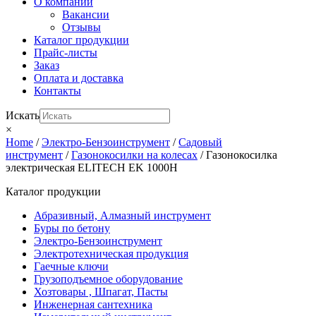
О компании
Вакансии
Отзывы
Каталог продукции
Прайс-листы
Заказ
Оплата и доставка
Контакты
Искать
×
Home
/
Электро-Бензоинструмент
/
Садовый
инструмент
/
Газонокосилки на колесах
/ Газонокосилка
электрическая ELITECH EK 1000Н
Каталог продукции
Абразивный, Алмазный инструмент
Буры по бетону
Электро-Бензоинструмент
Электротехническая продукция
Гаечные ключи
Грузоподъемное оборудование
Хозтовары , Шпагат, Пасты
Инженерная сантехника