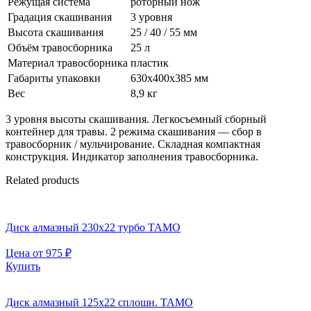
Режущая система
роторный нож
Градация скашивания
3 уровня
Высота скашивания
25 / 40 / 55 мм
Объём травосборника
25 л
Материал травосборника
пластик
Габариты упаковки
630х400х385 мм
Вес
8,9 кг
3 уровня высоты скашивания. Легкосъемный сборный
контейнер для травы. 2 режима скашивания — сбор в
травосборник / мульчирование. Складная компактная
конструкция. Индикатор заполнения травосборника.
Related products
Диск алмазный 230х22 турбо TAMO
Цена от
975
₽
Купить
Диск алмазный 125х22 сплошн. TAMO