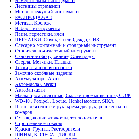
Измерительный инструмент
Лестницы стремянки
Металлорежущий инструмент
РАСПРОДАЖА !
Метизы. Крепеж
Наборы инструмента
Пены, герметики, клеи
ПЕРЧАТКИ, Обувь, СпецОдежда, СИЗ
Слесарно-монтажный и столярный инструмент
Строительно-отделочный инструмент
Сварочное оборудование, Электроды
Сверла, Метчики, Плашки
Тиски, станочная оснастка
Замочно-скобяные изделия
Аккумуляторы Авто
АвтоМасла Смазки
АвтоЗапчасти
Масла промышленные, Смазки промышленные, СОЖ
WD-40 , Poxipol , Loctite, Henkel момент, SIKA
Пасты для очистки рук, крема для рук, репеленты от
комаров
Охлаждающие жидкости, теплоносители
Строительные товары
Краски, Грунты, Растворители
ШИНЫ, КОЛЕСА , ДИСКИ