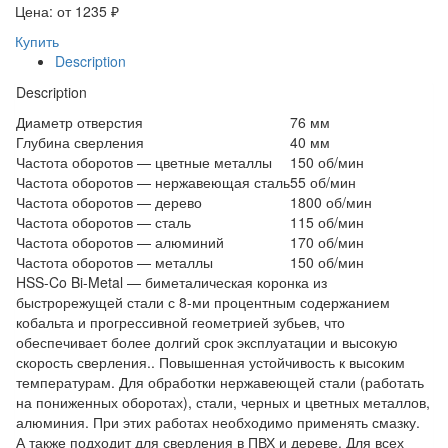
Цена: от
1235
₽
Купить
Description
Description
Диаметр отверстия
76 мм
Глубина сверления
40 мм
Частота оборотов — цветные металлы
150 об/мин
Частота оборотов — нержавеющая сталь
55 об/мин
Частота оборотов — дерево
1800 об/мин
Частота оборотов — сталь
115 об/мин
Частота оборотов — алюминий
170 об/мин
Частота оборотов — металлы
150 об/мин
HSS-Co Bi-Metal — биметалическая коронка из
быстрорежущей стали с 8-ми процентным содержанием
кобальта и прогрессивной геометрией зубьев, что
обеспечивает более долгий срок эксплуатации и высокую
скорость сверления.. Повышенная устойчивость к высоким
температурам. Для обработки нержавеющей стали (работать
на пониженных оборотах), стали, черных и цветных металлов,
алюминия. При этих работах необходимо применять смазку.
А также подходит для сверления в ПВХ и дереве. Для всех