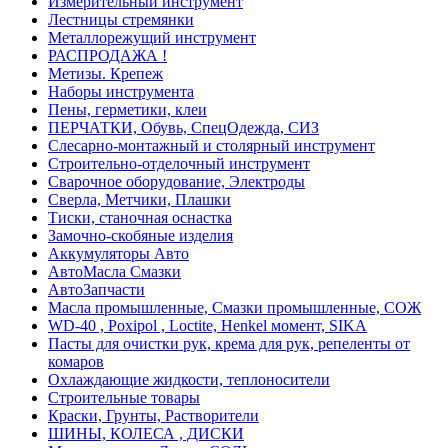
Измерительный инструмент
Лестницы стремянки
Металлорежущий инструмент
РАСПРОДАЖА !
Метизы. Крепеж
Наборы инструмента
Пены, герметики, клеи
ПЕРЧАТКИ, Обувь, СпецОдежда, СИЗ
Слесарно-монтажный и столярный инструмент
Строительно-отделочный инструмент
Сварочное оборудование, Электроды
Сверла, Метчики, Плашки
Тиски, станочная оснастка
Замочно-скобяные изделия
Аккумуляторы Авто
АвтоМасла Смазки
АвтоЗапчасти
Масла промышленные, Смазки промышленные, СОЖ
WD-40 , Poxipol , Loctite, Henkel момент, SIKA
Пасты для очистки рук, крема для рук, репеленты от
комаров
Охлаждающие жидкости, теплоносители
Строительные товары
Краски, Грунты, Растворители
ШИНЫ, КОЛЕСА , ДИСКИ