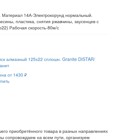
и. Материал 14А-Электрокорунд нормальный.
сины, пластика, снятия ржавчины, заусенцев с
22) Рабочая скорость-80м/с
иск алмазный 125х22 сплошн. Granite DISTAR/
ранит
ена от
1430
₽
упить
его приобретённого товара в разных направлениях
мы сопровождаем на всем пути, организуем