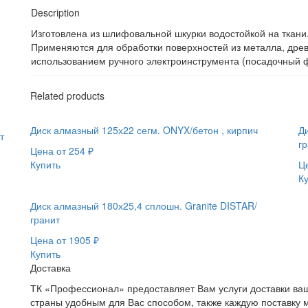
Description
Изготовлена из шлифовальной шкурки водостойкой на ткан
Применяются для обработки поверхностей из металла, древе
использованием ручного электроинструмента (посадочный ф
Related products
Диск алмазный 125х22 сегм. ONYX/бетон , кирпич
Д
т
г
Цена от
254
₽
Купить
Ц
К
Диск алмазный 180х25,4 сплошн. Granite DISTAR/
гранит
Цена от
1905
₽
Купить
Доставка
ТК «Профессионал» предоставляет Вам услуги доставки ваш
страны удобным для Вас способом, также каждую поставку 