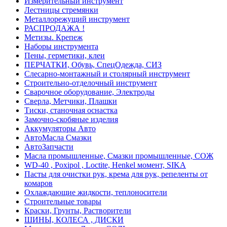
Измерительный инструмент
Лестницы стремянки
Металлорежущий инструмент
РАСПРОДАЖА !
Метизы. Крепеж
Наборы инструмента
Пены, герметики, клеи
ПЕРЧАТКИ, Обувь, СпецОдежда, СИЗ
Слесарно-монтажный и столярный инструмент
Строительно-отделочный инструмент
Сварочное оборудование, Электроды
Сверла, Метчики, Плашки
Тиски, станочная оснастка
Замочно-скобяные изделия
Аккумуляторы Авто
АвтоМасла Смазки
АвтоЗапчасти
Масла промышленные, Смазки промышленные, СОЖ
WD-40 , Poxipol , Loctite, Henkel момент, SIKA
Пасты для очистки рук, крема для рук, репеленты от
комаров
Охлаждающие жидкости, теплоносители
Строительные товары
Краски, Грунты, Растворители
ШИНЫ, КОЛЕСА , ДИСКИ