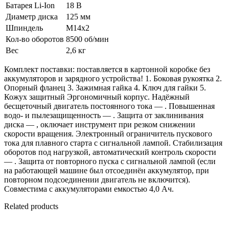
Батарея Li-Ion
18 В
Диаметр диска
125 мм
Шпиндель
М14х2
Кол-во оборотов
8500 об/мин
Вес
2,6 кг
Комплект поставки: поставляется в картонной коробке без
аккумуляторов и зарядного устройства! 1. Боковая рукоятка 2.
Опорный фланец 3. Зажимная гайка 4. Ключ для гайки 5.
Кожух защитный Эргономичный корпус. Надёжный
бесщеточный двигатель постоянного тока — . Повышенная
водо- и пылезащищенность — . Защита от заклинивания
диска — , оключает инструмент при резком снижении
скорости вращения. Электронный ограничитель пускового
тока для плавного старта с сигнальной лампой. Стабилизация
оборотов под нагрузкой, автоматический контроль скорости
— . Защита от повторного пуска с сигнальной лампой (если
на работающей машине был отсоединён аккумулятор, при
повторном подсоединении двигатель не включится).
Совместима с аккумуляторами емкостью 4,0 Ач.
Related products