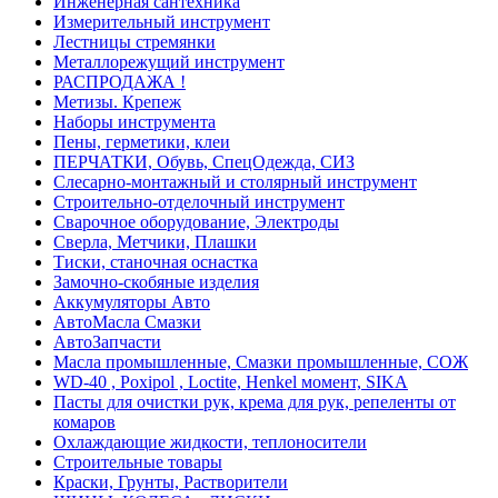
Инженерная сантехника
Измерительный инструмент
Лестницы стремянки
Металлорежущий инструмент
РАСПРОДАЖА !
Метизы. Крепеж
Наборы инструмента
Пены, герметики, клеи
ПЕРЧАТКИ, Обувь, СпецОдежда, СИЗ
Слесарно-монтажный и столярный инструмент
Строительно-отделочный инструмент
Сварочное оборудование, Электроды
Сверла, Метчики, Плашки
Тиски, станочная оснастка
Замочно-скобяные изделия
Аккумуляторы Авто
АвтоМасла Смазки
АвтоЗапчасти
Масла промышленные, Смазки промышленные, СОЖ
WD-40 , Poxipol , Loctite, Henkel момент, SIKA
Пасты для очистки рук, крема для рук, репеленты от
комаров
Охлаждающие жидкости, теплоносители
Строительные товары
Краски, Грунты, Растворители