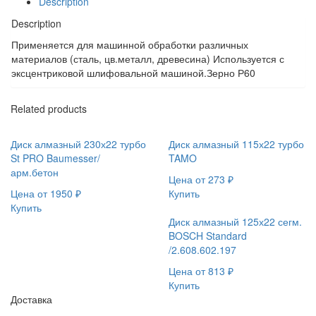
Description
Description
Применяется для машинной обработки различных
материалов (сталь, цв.металл, древесина) Используется с
эксцентриковой шлифовальной машиной.Зерно Р60
Related products
Диск алмазный 230х22 турбо
Диск алмазный 115х22 турбо
St PRO Baumesser/
TAMO
арм.бетон
Цена от
273
₽
Цена от
1950
₽
Купить
Купить
Диск алмазный 125х22 сегм.
BOSCH Standard
/2.608.602.197
Цена от
813
₽
Купить
Доставка