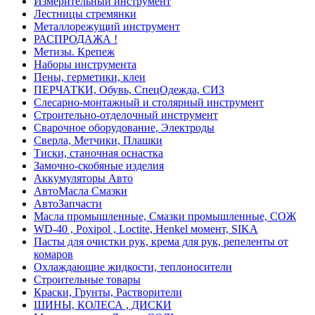
Измерительный инструмент
Лестницы стремянки
Металлорежущий инструмент
РАСПРОДАЖА !
Метизы. Крепеж
Наборы инструмента
Пены, герметики, клеи
ПЕРЧАТКИ, Обувь, СпецОдежда, СИЗ
Слесарно-монтажный и столярный инструмент
Строительно-отделочный инструмент
Сварочное оборудование, Электроды
Сверла, Метчики, Плашки
Тиски, станочная оснастка
Замочно-скобяные изделия
Аккумуляторы Авто
АвтоМасла Смазки
АвтоЗапчасти
Масла промышленные, Смазки промышленные, СОЖ
WD-40 , Poxipol , Loctite, Henkel момент, SIKA
Пасты для очистки рук, крема для рук, репеленты от
комаров
Охлаждающие жидкости, теплоносители
Строительные товары
Краски, Грунты, Растворители
ШИНЫ, КОЛЕСА , ДИСКИ