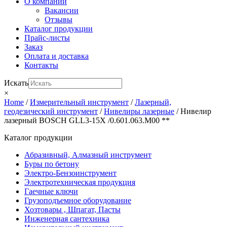
О компании
Вакансии
Отзывы
Каталог продукции
Прайс-листы
Заказ
Оплата и доставка
Контакты
Искать
×
Home
/
Измерительный инструмент
/
Лазерный,
геодезический инструмент
/
Нивелиры лазерные
/ Нивелир
лазерный BOSCH GLL3-15X /0.601.063.M00 **
Каталог продукции
Абразивный, Алмазный инструмент
Буры по бетону
Электро-Бензоинструмент
Электротехническая продукция
Гаечные ключи
Грузоподъемное оборудование
Хозтовары , Шпагат, Пасты
Инженерная сантехника