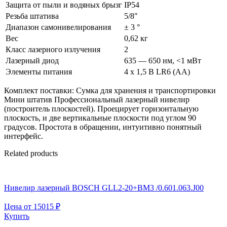
Защита от пыли и водяных брызг
IP54
Резьба штатива
5/8″
Диапазон самонивелирования
± 3 °
Вес
0,62 кг
Класс лазерного излучения
2
Лазерный диод
635 — 650 нм, <1 мВт
Элементы питания
4 х 1,5 В LR6 (AA)
Комплект поставки: Сумка для хранения и транспортировки
Мини штатив Профессиональный лазерный нивелир
(построитель плоскостей). Проецирует горизонтальную
плоскость, и две вертикальные плоскости под углом 90
градусов. Простота в обращении, интуитивно понятный
интерфейс.
Related products
Нивелир лазерный BOSCH GLL2-20+BM3 /0.601.063.J00
Цена от
15015
₽
Купить