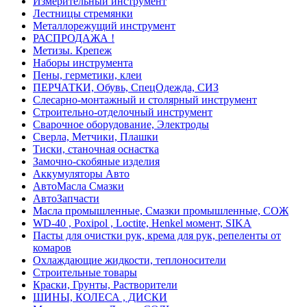
Измерительный инструмент
Лестницы стремянки
Металлорежущий инструмент
РАСПРОДАЖА !
Метизы. Крепеж
Наборы инструмента
Пены, герметики, клеи
ПЕРЧАТКИ, Обувь, СпецОдежда, СИЗ
Слесарно-монтажный и столярный инструмент
Строительно-отделочный инструмент
Сварочное оборудование, Электроды
Сверла, Метчики, Плашки
Тиски, станочная оснастка
Замочно-скобяные изделия
Аккумуляторы Авто
АвтоМасла Смазки
АвтоЗапчасти
Масла промышленные, Смазки промышленные, СОЖ
WD-40 , Poxipol , Loctite, Henkel момент, SIKA
Пасты для очистки рук, крема для рук, репеленты от
комаров
Охлаждающие жидкости, теплоносители
Строительные товары
Краски, Грунты, Растворители
ШИНЫ, КОЛЕСА , ДИСКИ