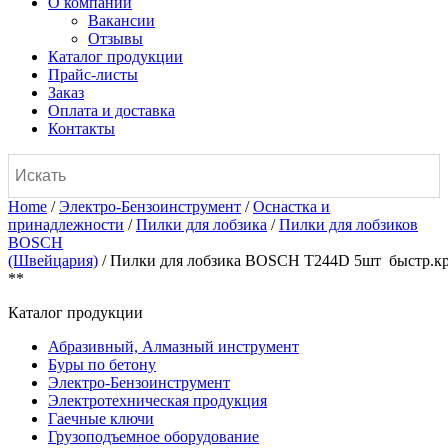
О компании
Вакансии
Отзывы
Каталог продукции
Прайс-листы
Заказ
Оплата и доставка
Контакты
Home
/
Электро-Бензоинструмент
/
Оснастка и
принадлежности
/
Пилки для лобзика
/
Пилки для лобзиков
BOSCH
(Швейцария)
/ Пилки для лобзика BOSCH T244D 5шт быстр.крив
**
Каталог продукции
Абразивный, Алмазный инструмент
Буры по бетону
Электро-Бензоинструмент
Электротехническая продукция
Гаечные ключи
Грузоподъемное оборудование