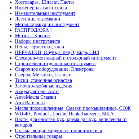
Хозтовары , Шпагат, Пасты
Инженерная сантехника
Измерительный инструмент
Лестницы стремянки
Металлорежущий инструмент
РАСПРОДАЖА !
Метизы. Крепеж
Наборы инструмента
Пены, герметики, клеи
ПЕРЧАТКИ, Обувь, СпецОдежда, СИЗ
Слесарно-монтажный и столярный инструмент
Строительно-отделочный инструмент
Сварочное оборудование, Электроды
Сверла, Метчики, Плашки
Тиски, станочная оснастка
Замочно-скобяные изделия
Аккумуляторы Авто
АвтоМасла Смазки
АвтоЗапчасти
Масла промышленные, Смазки промышленные, СОЖ
WD-40 , Poxipol , Loctite, Henkel момент, SIKA
Пасты для очистки рук, крема для рук, репеленты от
комаров
Охлаждающие жидкости, теплоносители
Строительные товары